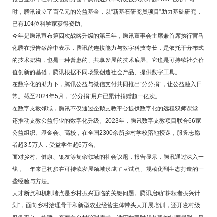
时，腾讯设立了百亿元的公益基金，以“新基石研究员项目”助力基础研究，
已有104位科学家获得资助。
今年是腾讯宣布第四次战略升级的第三年，腾讯董事会主席兼首席执行官马
化腾在报告致辞中表示，腾讯的连接能力与数字科技专长，是依托于分布式
的技术架构，也是一种普惠的、共享发展的技术底层。它也是可持续社会价
值创新的基础，腾讯根据不同场景创造社会产品、提供数字工具。
在数字化的助力下，腾讯公益与微信支付共同推出“分分捐”，让公益融入日
常。截至2024年5月，“分分捐”用户已累计捐赠超一亿次。
在数字支教领域，腾讯不仅通过企鹅支教平台提供数字化的远程双师课堂，
还推动支教公益行业的数字化升级。2023年，腾讯数字支教项目联合66家
公益组织、基金会、高校，在全国2300余所乡村学校落地授课，服务志愿
者超3.5万人，受益学生超6万名。
面对乡村、健康、银发等复杂领域的社会议题，报告显示，腾讯通过深入一
线，三年来已初步在可持续发展领域形成了从试点、规模化到生态打造的一
些经验与方法。
人才断点和机制堵点是乡村振兴面临的关键问题。腾讯启动“耕耘者振兴计
划”，面向乡村治理骨干和新型农业经营主体带头人开展培训，还开发村级