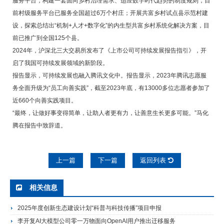
服务平台，构建一套面向乡村治理需求、适应数字时代趋势的制度规则，目
前村级服务平台已服务全国超过6万个村庄；开展共富乡村试点县示范村建
设，探索总结出“机制+人才+数字化”的内生型共富乡村系统化解决方案，目
前已推广到全国125个县。
2024年，沪深北三大交易所发布了《上市公司可持续发展报告指引》，开
启了我国可持续发展领域的新阶段。
报告显示，可持续发展也融入腾讯文化中。报告显示，2023年腾讯志愿服
务全面升级为“员工向善实践”，截至2023年底，有13000多位志愿者参加了
近660个向善实践项目。
“最终，让做好事变得简单，让助人者更有力，让善意生长更多可能。”马化
腾在报告中致辞道。
上一篇
下一篇
返回列表
相关信息
2025年度创新生态建设计划“科普与科技传播”项目申报
李开复AI大模型公司零一万物面向OpenAI用户推出迁移服务