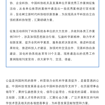
协、企业科协、中国科协机关及直属单位开展优秀工作案例征集
活动，从各单位推荐的案例中遴选出一批优秀案例进行宣传展
示，旨在树立新时代科协组织新形象，为实现高水平科技自立自
强积累科协智慧，汇聚磅礴力量。
征集活动得到了科协系统各单位的大力支持，共收到各类工作案
例590个，涉及加强思想政治引领、弘扬科学家精神、助力学术
创新发展、提升全民科学素质、服务政府决策咨询、推进科技成
果转化、推进科技人才建设、加强对外交流合作、完善科协自身
建设、深化科协系统改革等10个主题。现将遴选出的优秀工作
案例陆续刊发宣传，供大家学习、交流、借鉴。
公益是利国利民的善举，科普助力全民科学素质提升，是最普惠的公
益。中国科技馆发展基金会在中国科协的指导支持下，在历届理事会
领导下，秉持弘扬慈善文化，倡导公益理念，传递党的温暖，鼓励自
主创新，注重人才培养的宗旨，汇聚社会力量，广泛开展和支持与科
学技术普及相关的各项慈善事业，为科普发展贡献智慧和力量。