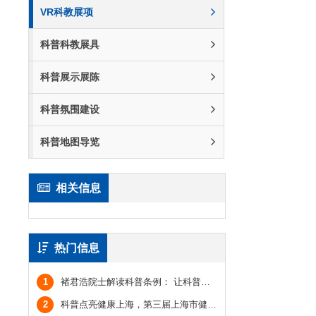
VR科教展项
科普科教展具
科普展示展陈
科普氛围建设
科普地图导览
相关信息
热门信息
1
褚君浩院士解读科普条例： 让科普从“软任务”真正成为全社会的共同任务
2
科普点亮健康上海，第三届上海市健康科普引领展示活动发布典礼举行