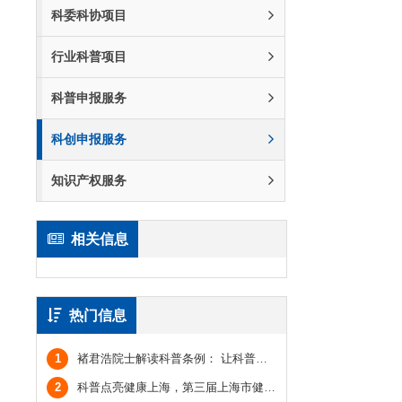
科委科协项目
行业科普项目
科普申报服务
科创申报服务
知识产权服务
相关信息
热门信息
1
褚君浩院士解读科普条例： 让科普从“软任务”真正成为全社会的共同任务
2
科普点亮健康上海，第三届上海市健康科普引领展示活动发布典礼举行