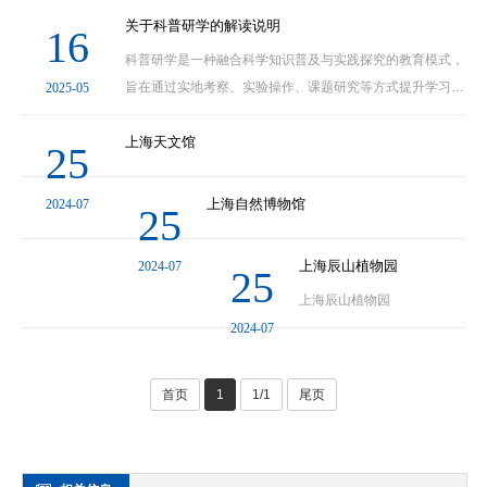
文宇宙的无穷奥秘。特别是该景区内的元宇宙体···
关于科普研学的解读说明
16
科普研学是一种融合科学知识普及与实践探究的教育模式，
旨在通过实地考察、实验操作、课题研究等方式提升学习者
2025-05
的科学素养与创新能力。其核心在于将理论知识与现实场景
结合，激发参与者主动探索、解决问题的综合能力···
上海天文馆
25
上海自然博物馆
2024-07
25
上海辰山植物园
2024-07
25
上海辰山植物园
2024-07
首页
1
1/1
尾页