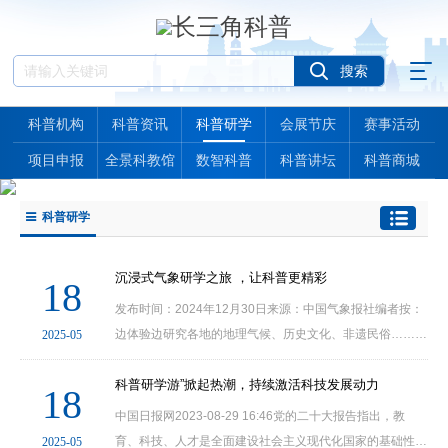
科普机构
科普资讯
科普研学
会展节庆
赛事活动
项目申报
全景科教馆
数智科普
科普讲坛
科普商城
科普研学
沉浸式气象研学之旅 ，让科普更精彩
18
发布时间：2024年12月30日来源：中国气象报社编者按：
边体验边研究各地的地理气候、历史文化、非遗民俗……近
2025-05
年来，在国家和地方政策的驱动下，研学热居高不下，吸引
众多大中小学生及亲子游群体参与。越来越多的气象···
科普研学游”掀起热潮，持续激活科技发展动力
18
中国日报网2023-08-29 16:46党的二十大报告指出，教
育、科技、人才是全面建设社会主义现代化国家的基础性、
2025-05