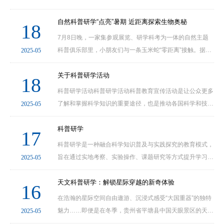
战略性支撑。科普工作是有效推动国民思维创新变革、为科
技创新培育高素质人才的重要环节，是传播科技知识和···
自然科普研学“点亮”暑期 近距离探索生物奥秘
18
7月8日晚，一家集参观展览、研学科考为一体的自然主题
科普俱乐部里，小朋友们与一条玉米蛇“零距离”接触。据介
2025-05
绍，玉米蛇是一种性格温和的无毒蛇，常常出现在动物园的
保护教育活动中。工作人员表示，科普馆里这类“···
关于科普研学活动
18
科普研学活动科普研学活动科普教育宣传活动是让公众更多
了解和掌握科学知识的重要途径，也是推动各国科学和技术
2025-05
进步的不可忽视的力量。在当今社会，科学宣传已经成为一
项关乎普适科学素养的重要公共服务工作。为了达···
科普研学
17
科普研学是一种融合科学知识普及与实践探究的教育模式，
旨在通过实地考察、实验操作、课题研究等方式提升学习者
2025-05
的科学素养与创新能力。其核心在于将理论知识与现实场景
结合，激发参与者主动探索、解决问题的综合能力···
天文科普研学：解锁星际穿越的新奇体验
16
在浩瀚的星际空间自由遨游、沉浸式感受“大国重器”的独特
魅力……即便是在冬季，贵州省平塘县中国天眼景区的天文
2025-05
科普研学旅游依然热度不减，很多学生团队慕名来此探索天