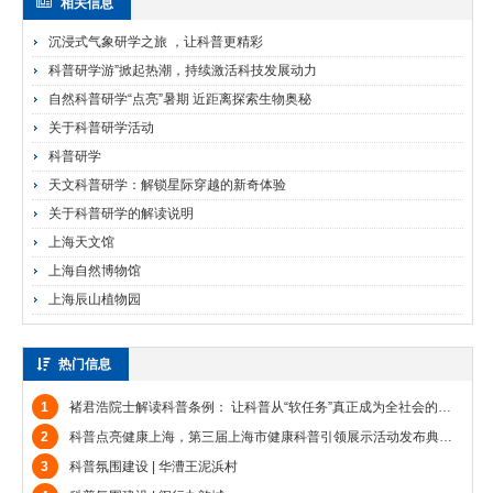
相关信息
沉浸式气象研学之旅 ，让科普更精彩
科普研学游”掀起热潮，持续激活科技发展动力
自然科普研学“点亮”暑期 近距离探索生物奥秘
关于科普研学活动
科普研学
天文科普研学：解锁星际穿越的新奇体验
关于科普研学的解读说明
上海天文馆
上海自然博物馆
上海辰山植物园
热门信息
1
褚君浩院士解读科普条例： 让科普从“软任务”真正成为全社会的共同任务
2
科普点亮健康上海，第三届上海市健康科普引领展示活动发布典礼举行
3
科普氛围建设 | 华漕王泥浜村