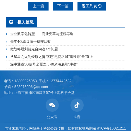
上一篇
下一篇
返回列表
相关信息
企业数字化转型——商业变革与流程再造
每年4亿部废旧手机咋回收
做战略规划前先自问这7个问题
从星星之火到燎原之势 宿迁“电商名城”建设乘“云”直上
深中通道5G信号全覆盖，40米海底能“冲浪”
电话：18800325953 手机：13774442682
邮箱：523975906@qq.com
地址：上海市黄浦区南昌路57号上海科学会堂
公众号
抖音
内容来源网络，网站基于科普公益传播，如有侵权联系删除
沪ICP备16021211