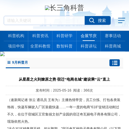
科普机构
科普资讯
科普研学
会展节庆
赛事活动
项目申报
全景科教馆
数智科普
科普讲坛
科普商城
9月科普月
从星星之火到燎原之势 宿迁“电商名城”建设乘“云”直上
发布时间：2025-05-16 阅读：366次
（速新闻记者 张云 通讯员 王有为）主播热情带货，员工分拣、打包各类装
饰画，快递车辆驶入厂区装载快递……一年一度的电商“618”促销活动刚过
不久，在位于宿城区王官集镇文创产业园的宿迁奇瓦丽电子商务有限公司，
现场依然火热。
“这个‘618’销售额不错，超出预期。”宿迁奇瓦丽电子商务有限公司（以下简