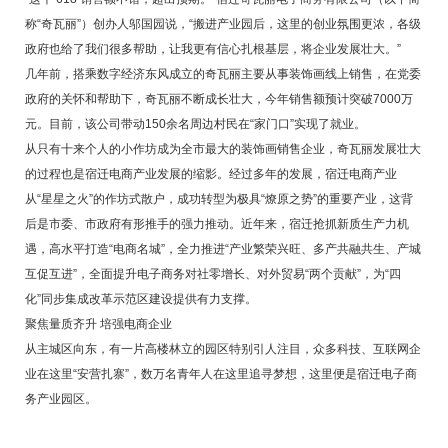
称“奇瓦丽”）创办人邬国园说，“搬进产业园后，这里的创业氛围更浓，各级
政府也给了我们很多帮助，让我更有信心扎根基层，将企业发展壮大。”
几年前，搭乘数字经济东风成立的奇瓦丽主要从事装饰画线上销售，在党委
政府的关怀和帮助下，奇瓦丽不断成长壮大，今年销售额预计突破7000万
元。目前，该公司带动150余名周边村民在“家门口”实现了就业。
从只有十来个人的小作坊成为全市最大的装饰画销售企业，奇瓦丽发展壮大
的过程也是宿迁电商产业发展的缩影。经过多年的发展，宿迁电商产业
从“星星之火”的作坊式散户，成功转型为极具“燎原之势”的重要产业，这背
后是市委、市政府有形推手的强力推动。近年来，宿迁抢抓新质生产力机
遇，高水平打造“电商名城”，全力推进“产业繁荣兴旺、多产共融共生、产城
互促互进”，全面提升电子商务对社零增长、对外贸易“两个贡献”，为“四
化”同步集成改革示范区建设提供有力支撑。
聚焦量质齐升 培强电商企业
从主城区向东，有一片高楼林立的园区特别引人注目，众多科技、互联网企
业在这里“安营扎寨”，数万名青年人在这里追寻梦想，这里便是宿迁电子商
务产业园区。